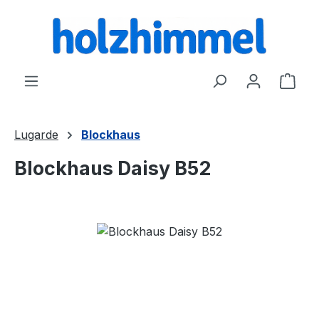
alt springen
Ware
Lugarde
Blockhaus
Blockhaus Daisy B52
Bildergalerie überspringen