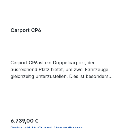
FichtenholzBausystem: Pro-System
Carport CP6
Carport CP6 ist ein Doppelcarport, der
ausreichend Platz bietet, um zwei Fahrzeuge
gleichzeitig unterzustellen. Dies ist besonders
vorteilhaft für Haushalte mit mehreren Autos
oder für diejenigen, die einen Teil des Platzes als
zusätzlichen Stauraum nutzen möchten. Die
Dachkonstruktion mit Satteldach sorgt dafür,
dass Regen, Schnee und andere
Umwelteinflüsse leicht abrutschen und Ihre
Regulärer Preis:
6.739,00 €
Autos nicht durch Witterungseinflüsse