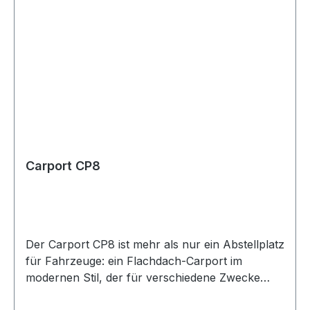
mm.Oberfläche: 14m²Volumen:
42m³Wandstärke: 28 mm.Firsthöhe: 3526
mm.Wandhöhe: 2480 mm.Tür(en): 1x
MG02HBedachung: Satteldach mit
SchindelnDachvorsprung: 350 mm.Pfosten: 9
Stück, 14x14cm.Holzart: FichtenholzBausystem:
Pro-System
Carport CP8
Der Carport CP8 ist mehr als nur ein Abstellplatz
für Fahrzeuge: ein Flachdach-Carport im
modernen Stil, der für verschiedene Zwecke
genutzt werden kann. Er kann als überdachter