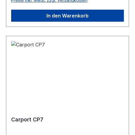
Preise inkl. MwSt. zzgl. Versandkosten
beschädigt werden während die besonderes
dicke Pfosten 14x14cm. die Stabilität und edlen
In den Warenkorb
Look gewährleisten. Product
DetailsArtikelnummer: CP6Außenmaß Breite:
6860 mm.Außenmaß Tiefe: 4360
mm.Oberfläche: 30m²Volumen:
90m³Wandstärke: 28 mm.Firsthöhe: 3526
mm.Wandhöhe: 2480 mm.Bedachung:
Satteldach mit SchindelnDachvorsprung: 350
mm.Pfosten: 8 Stück, 14x14cm.Holzart:
FichtenholzBausystem: Pro-System
Carport CP7