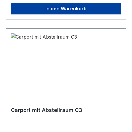
FlachdachDachvorsprung: 23 cmPfosten: 8
In den Warenkorb
Pfosten 12 x 12 cmSockel: 8 SockelHolzart:
Nordisches Fichtenholz (14 – 16 % Restfeuchte)
Carport mit Abstellraum C3