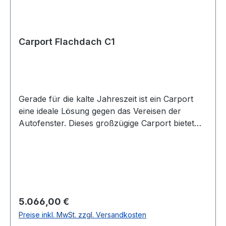
Carport Flachdach C1
Gerade für die kalte Jahreszeit ist ein Carport
eine ideale Lösung gegen das Vereisen der
Autofenster. Dieses großzügige Carport bietet
Platz für zwei Autos und ist von allen Seiten
offen. Dadurch ersparen Sie sich das Öffnen und
Schließen eines Garagentors, jedes mal wenn
das Auto genutzt werden soll. Product
DetailsArtikelnummer: C1Außenmaß Breite: 540
cm (andere Maße erhältlich)Außenmaß Tiefe:
Regulärer Preis:
5.066,00 €
420 cm (andere Maße erhältlich)Höhe: 245
Preise inkl. MwSt. zzgl. Versandkosten
cmHöhe bis Windbrett: 217 cmBedachung: