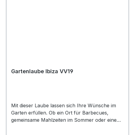
Restfeuchte).Bausystem: Prima 3 = 1 System
Gartenlaube Ibiza VV19
Mit dieser Laube lassen sich Ihre Wünsche im
Garten erfüllen. Ob ein Ort für Barbecues,
gemeinsame Mahlzeiten im Sommer oder eine
gemütliche, beheizte Sitzecke im Winter – Sie
können sich verwirklichen! Mehr als 25 m² bietet