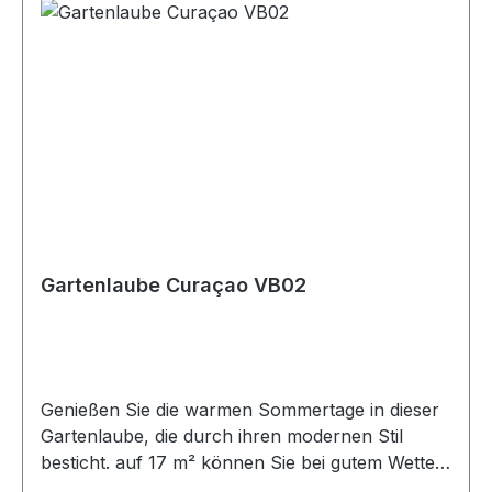
cmBedachung: FlachdachDachvorsprung: 18
cmPfosten: 12 Pfosten (12 x 12 cm)Holzart:
Nordisches Fichtenholz (14 – 16 %
Restfeuchte)Bausystem: Prima 3 = 1 System
Gartenlaube Curaçao VB02
Genießen Sie die warmen Sommertage in dieser
Gartenlaube, die durch ihren modernen Stil
besticht. auf 17 m² können Sie bei gutem Wetter
die Sonne genießen, grillen oder eine