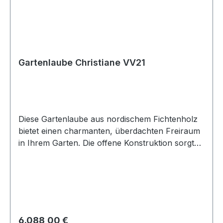
Gartenlaube Christiane VV21
Diese Gartenlaube aus nordischem Fichtenholz
bietet einen charmanten, überdachten Freiraum
in Ihrem Garten. Die offene Konstruktion sorgt
für Licht und Luft und schafft den idealen Platz
zum Entspannen, für gesellige Abende oder als
geschützten Sitzbereich. Product
DetailsArtikelnummer: VV21Außenmaß Breite:
480 cmAußenmaß Tiefe: 300 cmWandstärke: 44
mmHöhe: 245 cmHöhe bis Windbrett: 217
Regulärer Preis:
6.088,00 €