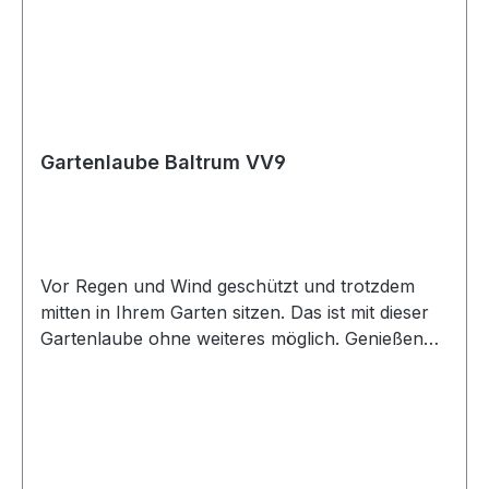
Gartenlaube Baltrum VV9
Vor Regen und Wind geschützt und trotzdem
mitten in Ihrem Garten sitzen. Das ist mit dieser
Gartenlaube ohne weiteres möglich. Genießen
Sie den Ausblick in Ihren Garten und erleben Sie
auf den fast 13m² gemütliche Sommerabende mit
Freunden und der Familie. Product
DetailsArtikelnummer: VV9Breite Außenmaß:
420 cm (andere Maße erhältlich)Tiefe