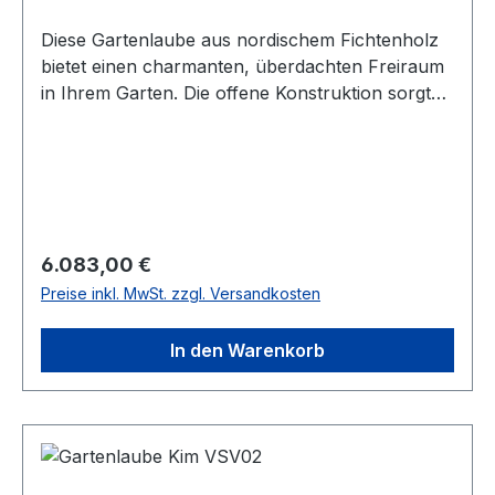
Diese Gartenlaube aus nordischem Fichtenholz
bietet einen charmanten, überdachten Freiraum
in Ihrem Garten. Die offene Konstruktion sorgt
für Licht und Luft und schafft den idealen Platz
zum Entspannen, für gesellige Abende oder als
geschützten Sitzbereich. Product
DetailsArtikelnummer: VV13Außenmaß Breite:
420 cmAußenmaß Tiefe: 360 cmWandstärke: 44
mmHöhe: 245 cmHöhe bis Windbrett: 217
Regulärer Preis:
6.083,00 €
cmBedachung: FlachdachDachvorsprung: 18
Preise inkl. MwSt. zzgl. Versandkosten
cmPfosten: 4 Posten (12 x 12 cm)Sockel: 4
SockelHolzart: Nordisches Fichtenholz (14 –
In den Warenkorb
16% Restfeuchte)Bausystem: Prima 3 = 1 System