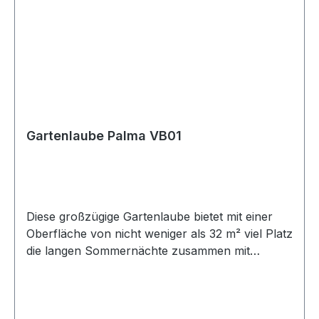
Gartenlaube Palma VB01
Diese großzügige Gartenlaube bietet mit einer
Oberfläche von nicht weniger als 32 m² viel Platz
die langen Sommernächte zusammen mit
Freunden und Familie zu verbringen. Durch die
geschlossene Hinterwand und die halb
geschlossenen Seitenwände sitzen Sie selbst
dann noch geschützt, wenn das Wetter einmal