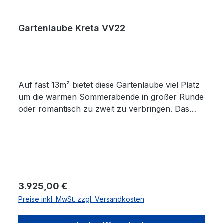
Gartenlaube Kreta VV22
Auf fast 13m² bietet diese Gartenlaube viel Platz
um die warmen Sommerabende in großer Runde
oder romantisch zu zweit zu verbringen. Das
moderne aber doch verspielte Design bereichert
Ihren Garten um eine Augenweide, die Sie nicht
mehr missen wollen und Ihren Garten noch
einladender wirken lassen wird. Product
DetailsArtikelnummer: VV22Breite Außenmaß:
360 cm (andere Maße erhältlich)Tiefe
Regulärer Preis:
3.925,00 €
Außenmaß: 360 cm (andere Maße
Preise inkl. MwSt. zzgl. Versandkosten
erhältlich)Oberfläche: 12,96 m²Höhe: 335
cmHöhe bis Windbrett: 220 cmBedachung: