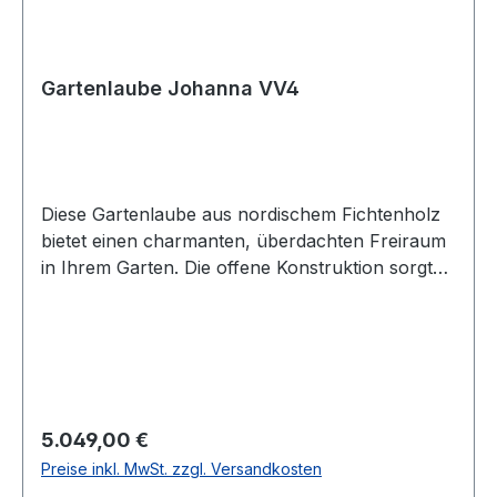
Gartenlaube Johanna VV4
Diese Gartenlaube aus nordischem Fichtenholz
bietet einen charmanten, überdachten Freiraum
in Ihrem Garten. Die offene Konstruktion sorgt
für Licht und Luft und schafft den idealen Platz
zum Entspannen, für gesellige Abende oder als
geschützten Sitzbereich. Product
DetailsArtikelnummer: VV4Außenmaß Breite: 360
cmAußenmaß Tiefe: 300 cmWandstärke: 28
mmFirsthöhe: 319 cmWandhöhe: 220
Regulärer Preis:
5.049,00 €
cmBedachung: PyramidendachDachvorsprung:
Preise inkl. MwSt. zzgl. Versandkosten
25 cmPfosten: 7 Posten (12 x 12 cm)Sockel: 4