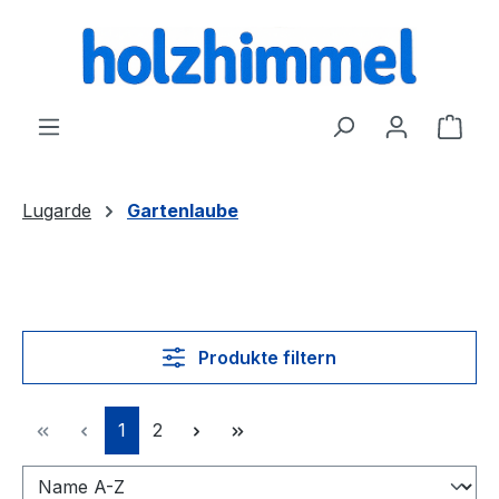
alt springen
Ware
Lugarde
Gartenlaube
Produkte filtern
Seite
Seite
1
2