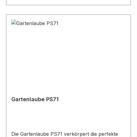
derartiges Pool-Haus? Falls ja, ermöglichen wir
Ihnen gerne eine unverbindliche Preisanfrage
für Ihr individuelles Projekt. Product
DetailsArtikelnummer: PS50Außenmaß Breite:
12000 mm.Außenmaß Tiefe: 6000
mm.Oberfläche: 72m²Volumen:
187m³Wandstärke: 44 mm.Firsthöhe: 2590
mm.Wandhöhe: 2232 mm.Glasschiebewände: 5x
223cm.; 6x 183cm.; 3x 224cm.;Bedachung:
Flachdach mit EPDM-FolieDachvorsprung: 230
mm.Pfosten: 16 Stück, 14x14cm.Holzart:
FichtenholzBausystem: Pro-System
Gartenlaube PS71
Die Gartenlaube PS71 verkörpert die perfekte