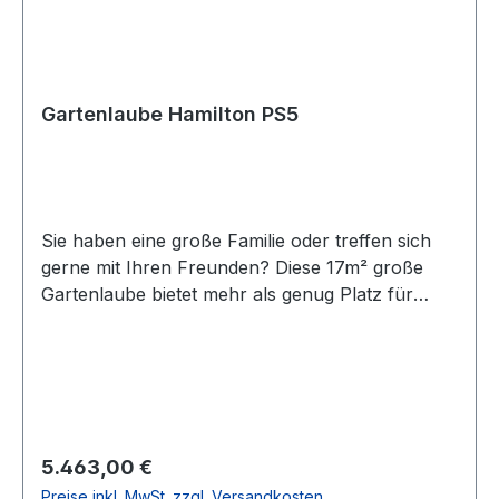
Gartenlaube Hamilton PS5
Sie haben eine große Familie oder treffen sich
gerne mit Ihren Freunden? Diese 17m² große
Gartenlaube bietet mehr als genug Platz für
unterhaltsame Grillnachmittage oder lange
Sommernächte in großer Runde. Durch die
ganz- und halbgeschlossenen Wände können
Sie allen Wetterwidrigkeiten trotzen und Ihren
Garten in vollen Zügen genießen. Product
DetailsArtikelnummer: PS5Breite Außenmaß:
Regulärer Preis:
5.463,00 €
486 cm (andere Maße erhältlich)Tiefe
Preise inkl. MwSt. zzgl. Versandkosten