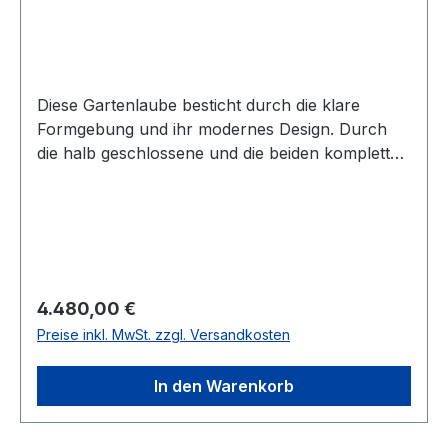
Diese Gartenlaube besticht durch die klare
Formgebung und ihr modernes Design. Durch
die halb geschlossene und die beiden komplett
geschlossenen Seiten sitzen Sie hier bei jedem
Wetter geschützt. Auf den fast 11m² sind den
Nutzungsmöglichkeiten keine Grenzen gesetzt.
Product DetailsArtikelnummer: VV7Breite
Außenmaß: 360 cm (andere Maße
erhältlich)Tiefe Außenmaß: 300 cm (andere
Regulärer Preis:
4.480,00 €
Maße erhältlich)Wandstärke: 28 mm (auch in
Preise inkl. MwSt. zzgl. Versandkosten
44mm erhältlich)Höhe: 245 cmHöhe bis
Windbrett: 217 cmBedachung:
In den Warenkorb
FlachdachDachvorsprung: 18 cmPfosten: 7
Pfosten (12x 12 cm)Holzart: Nordisches
Fichtenholz (14 – 16 % Restfeuchte)Bausystem: