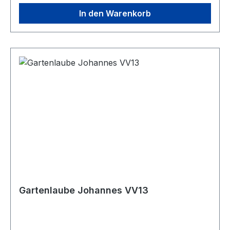
SockelHolzart: Nordisches Fichtenholz (14 –
In den Warenkorb
16% Restfeuchte)Bausystem: Prima 3 = 1 System
Gartenlaube Johannes VV13