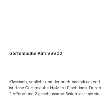
Gartenlaube Kim VSV02
Klassisch, schlicht und dennoch beeindruckend
ist diese Gartenlaube Holz mit Flachdach. Durch
2 offene und 2 geschlossene Seiten lässt sie sich
vielseitig einsetzen und kann wegen ihrer
rechteckige Form überall im Garten platziert
werden. Sie eignet sich beispielsweise perfekt für