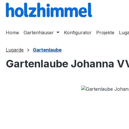
springen
Zur Hauptnavigation springen
Home
Gartenhäuser
Konfigurator
Projekte
Lug
Lugarde
Gartenlaube
Gartenlaube Johanna V
Bildergalerie überspringen