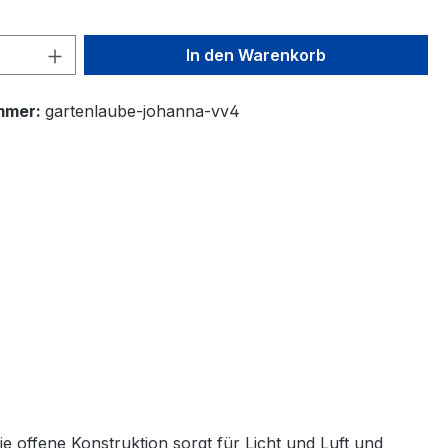
 Anzahl: Gib den gewünschten Wert ein 
In den Warenkorb
mmer:
gartenlaube-johanna-vv4
 offene Konstruktion sorgt für Licht und Luft und