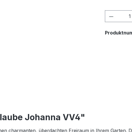
Produkt
Produktnu
nlaube Johanna VV4"
nen charmanten, überdachten Freiraum in Ihrem Garten. Die