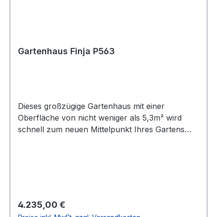
Gartenhaus Finja P563
Dieses großzügige Gartenhaus mit einer
Oberfläche von nicht weniger als 5,3m² wird
schnell zum neuen Mittelpunkt Ihres Gartens
werden. Die mit Sprossen verzierten Fenster
strahlen Wärme und Gemütlichkeit aus und
lassen viel Licht in den Innenraum eindringen.
Genießen Sie die einfallenden Sonnenstrahlen,
ganz gleich ob im Sommer oder während der
kälteren Jahreszeiten. Product
Regulärer Preis:
4.235,00 €
DetailsArtikelnummer: P563Breite Außenmaß: