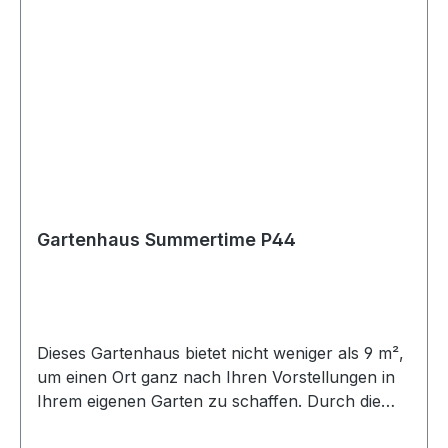
60m³Wandstärke: 33-18 mmFirsthöhe: 2490
mm.Wandhöhe: 2210 mm.Tür(en): 1x
PE61HGlasschiebewände: 2x 156cm; 2x
262cm.Bedachung: Flachdach mit EPDM-
FolieDachvorsprung: 230 mm.Pfosten: 11 Stück,
14x14cm.Holzart: Douglasie HolzBausystem:
Pro-System
Gartenhaus Summertime P44
Dieses Gartenhaus bietet nicht weniger als 9 m²,
um einen Ort ganz nach Ihren Vorstellungen in
Ihrem eigenen Garten zu schaffen. Durch die
quadratische Form ist es universell im Garten