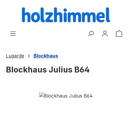
alt springen
Ware
Lugarde
Blockhaus
Blockhaus Julius B64
Bildergalerie überspringen