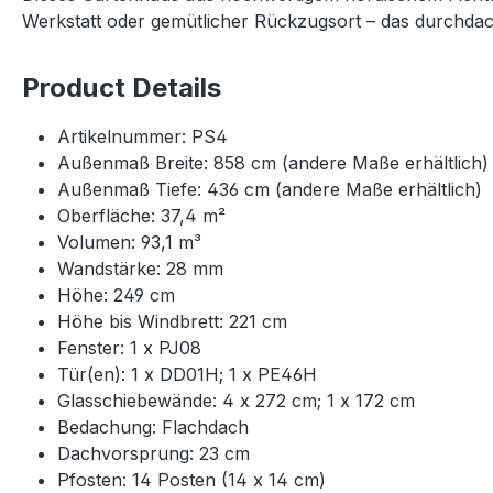
Werkstatt oder gemütlicher Rückzugsort – das durchdach
Product Details
Artikelnummer: PS4
Außenmaß Breite: 858 cm (andere Maße erhältlich)
Außenmaß Tiefe: 436 cm (andere Maße erhältlich)
Oberfläche: 37,4 m²
Volumen: 93,1 m³
Wandstärke: 28 mm
Höhe: 249 cm
Höhe bis Windbrett: 221 cm
Fenster: 1 x PJ08
Tür(en): 1 x DD01H; 1 x PE46H
Glasschiebewände: 4 x 272 cm; 1 x 172 cm
Bedachung: Flachdach
Dachvorsprung: 23 cm
Pfosten: 14 Posten (14 x 14 cm)