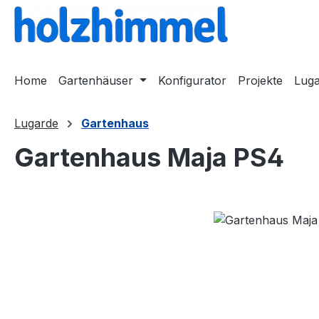
springen
Zur Hauptnavigation springen
Home
Gartenhäuser
Konfigurator
Projekte
Lug
Lugarde
Gartenhaus
Gartenhaus Maja PS4
Bildergalerie überspringen