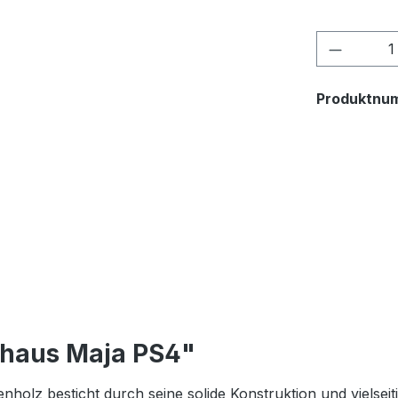
Produkt
Produktnu
nhaus Maja PS4"
olz besticht durch seine solide Konstruktion und vielsei