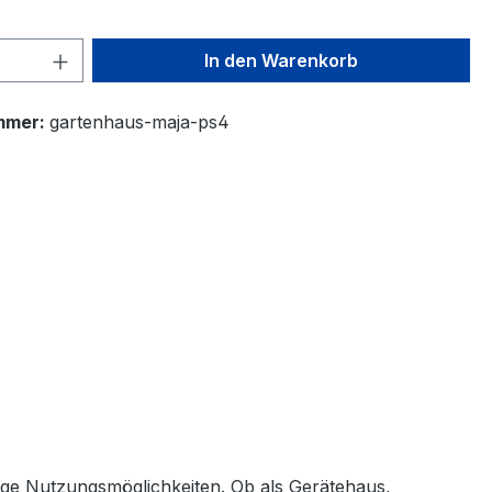
 Anzahl: Gib den gewünschten Wert ein 
In den Warenkorb
mmer:
gartenhaus-maja-ps4
tige Nutzungsmöglichkeiten. Ob als Gerätehaus,