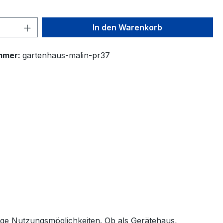
 Anzahl: Gib den gewünschten Wert ein 
In den Warenkorb
mmer:
gartenhaus-malin-pr37
tige Nutzungsmöglichkeiten. Ob als Gerätehaus,