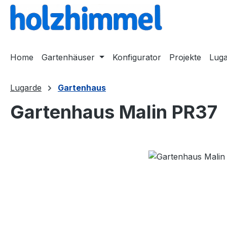
springen
Zur Hauptnavigation springen
Home
Gartenhäuser
Konfigurator
Projekte
Lug
Lugarde
Gartenhaus
Gartenhaus Malin PR37
Bildergalerie überspringen