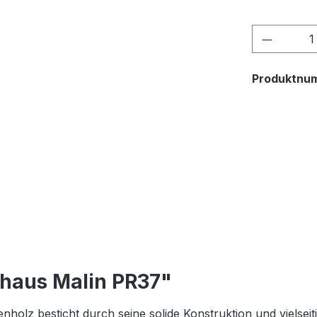
Produkt
Produktnu
haus Malin PR37"
olz besticht durch seine solide Konstruktion und vielsei