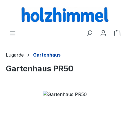
alt springen
Ware
Lugarde
Gartenhaus
Gartenhaus PR50
Bildergalerie überspringen