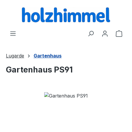
alt springen
Ware
Lugarde
Gartenhaus
Gartenhaus PS91
Bildergalerie überspringen