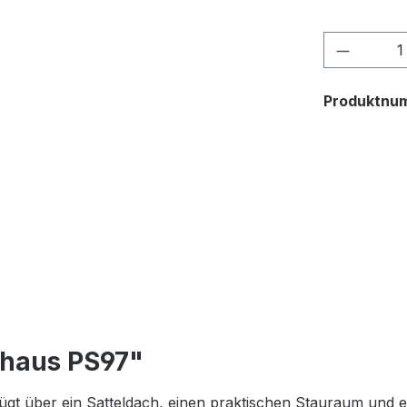
Produkt
Produktnu
nhaus PS97"
fügt über ein Satteldach, einen praktischen Stauraum und 