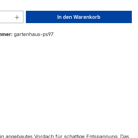
 Anzahl: Gib den gewünschten Wert ein 
In den Warenkorb
mmer:
gartenhaus-ps97
ein angebautes Vordach für schattige Entspannung. Das