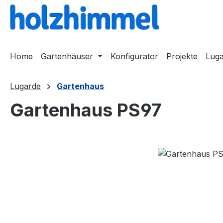
springen
Zur Hauptnavigation springen
Home
Gartenhäuser
Konfigurator
Projekte
Lug
Lugarde
Gartenhaus
Gartenhaus PS97
Bildergalerie überspringen