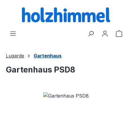
alt springen
Ware
Lugarde
Gartenhaus
Gartenhaus PSD8
Bildergalerie überspringen