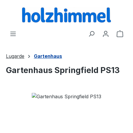
alt springen
Ware
Lugarde
Gartenhaus
Gartenhaus Springfield PS13
Bildergalerie überspringen