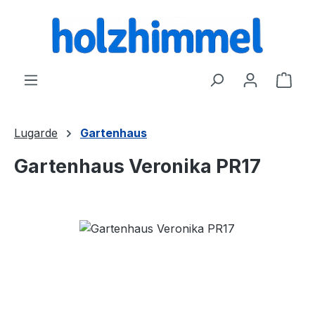
alt springen
Ware
Lugarde
Gartenhaus
Gartenhaus Veronika PR17
Bildergalerie überspringen