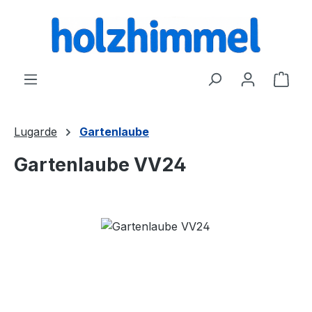
alt springen
Ware
Lugarde
Gartenlaube
Gartenlaube VV24
Bildergalerie überspringen