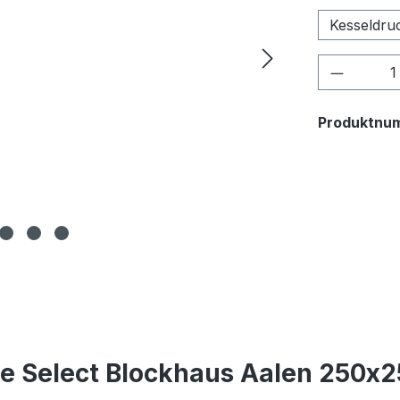
Kesseldru
Produkt
Produktnu
e Select Blockhaus Aalen 250x