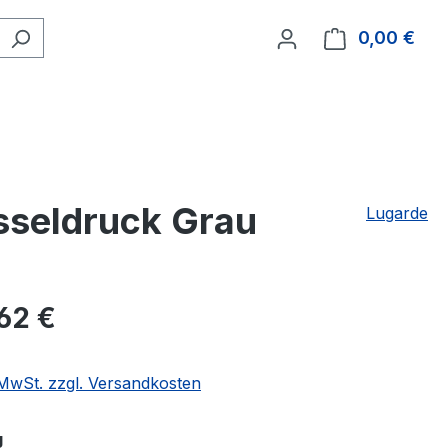
0,00 €
Ware
sseldruck Grau
Lugarde
62 €
. MwSt. zzgl. Versandkosten
auswählen
g