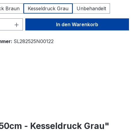
ck Braun
Kesseldruck Grau
Unbehandelt
 Anzahl: Gib den gewünschten Wert ein 
In den Warenkorb
mmer:
SL282525N00122
250cm - Kesseldruck Grau"