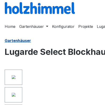
springen
Zur Hauptnavigation springen
Home
Gartenhäuser
Konfigurator
Projekte
Lug
Gartenhäuser
Lugarde Select Blockha
Bildergalerie überspringen