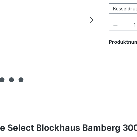
Kesseldru
Produkt
Produktnu
de Select Blockhaus Bamberg 3