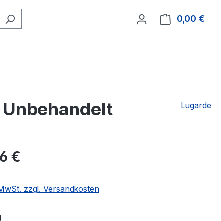
0,00 €
Ware
 Unbehandelt
Lugarde
86 €
. MwSt. zzgl. Versandkosten
auswählen
g