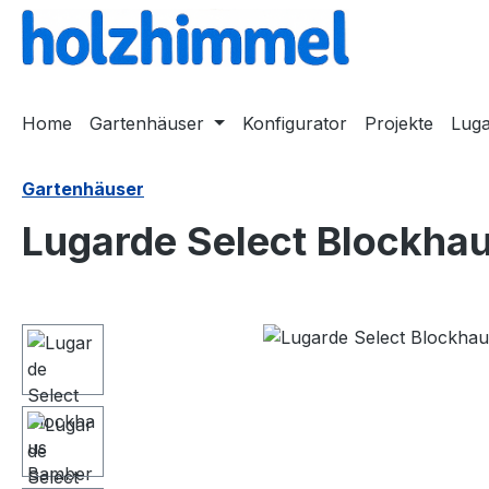
springen
Zur Hauptnavigation springen
Home
Gartenhäuser
Konfigurator
Projekte
Lug
Gartenhäuser
Lugarde Select Blockh
Bildergalerie überspringen