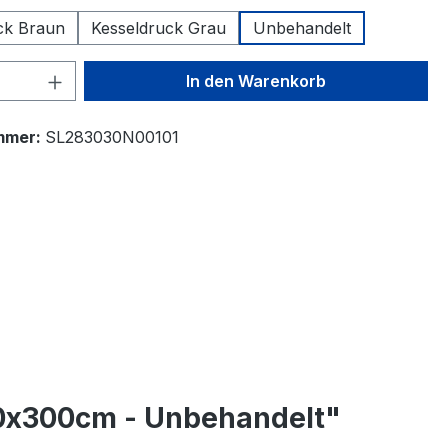
ck Braun
Kesseldruck Grau
Unbehandelt
 Anzahl: Gib den gewünschten Wert ein 
In den Warenkorb
mmer:
SL283030N00101
00x300cm - Unbehandelt"