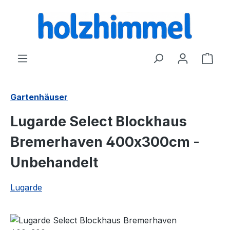
alt springen
Ware
Gartenhäuser
Lugarde Select Blockhaus
Bremerhaven 400x300cm -
Unbehandelt
Lugarde
Bildergalerie überspringen