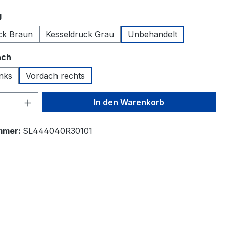
auswählen
g
ck Braun
Kesseldruck Grau
Unbehandelt
auswählen
ach
inks
Vordach rechts
 Anzahl: Gib den gewünschten Wert ein 
In den Warenkorb
mmer:
SL444040R30101