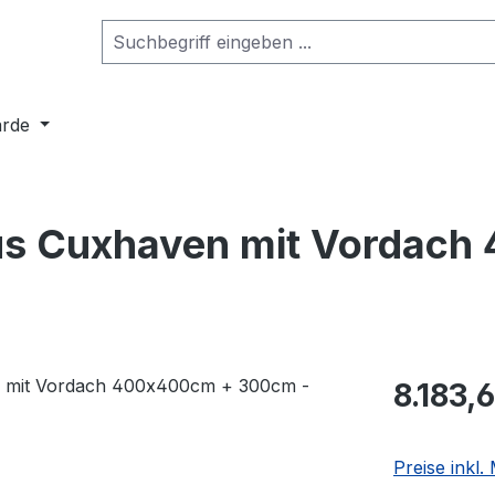
arde
aus Cuxhaven mit Vordac
8.183,
Preise inkl