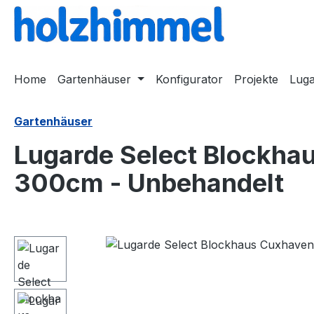
springen
Zur Hauptnavigation springen
Home
Gartenhäuser
Konfigurator
Projekte
Lug
Gartenhäuser
Lugarde Select Blockh
300cm - Unbehandelt
Bildergalerie überspringen