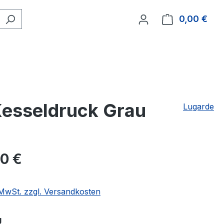
0,00 €
Ware
esseldruck Grau
Lugarde
10 €
. MwSt. zzgl. Versandkosten
auswählen
g