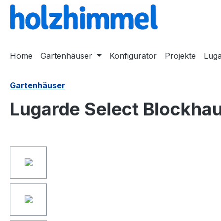
springen
Zur Hauptnavigation springen
Home
Gartenhäuser
Konfigurator
Projekte
Lug
Gartenhäuser
Lugarde Select Blockh
Bildergalerie überspringen