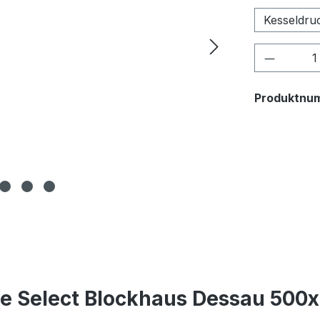
Kesseldru
Produkt
Produktnu
e Select Blockhaus Dessau 500