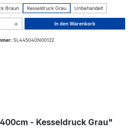
ck Braun
Kesseldruck Grau
Unbehandelt
 Anzahl: Gib den gewünschten Wert ein 
In den Warenkorb
mmer:
SL445040N00122
x400cm - Kesseldruck Grau"