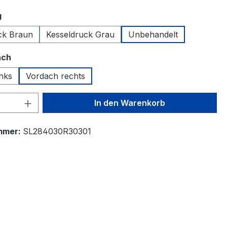
auswählen
g
ck Braun
Kesseldruck Grau
Unbehandelt
auswählen
ach
inks
Vordach rechts
 Anzahl: Gib den gewünschten Wert ein 
In den Warenkorb
mmer:
SL284030R30301