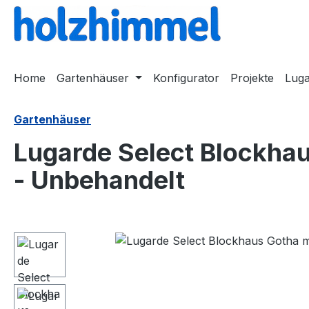
springen
Zur Hauptnavigation springen
Home
Gartenhäuser
Konfigurator
Projekte
Lug
Gartenhäuser
Lugarde Select Blockh
- Unbehandelt
Bildergalerie überspringen