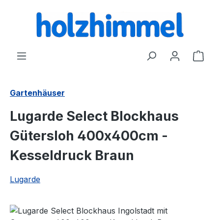
alt springen
Ware
Gartenhäuser
Lugarde Select Blockhaus
Gütersloh 400x400cm -
Kesseldruck Braun
Lugarde
Bildergalerie überspringen