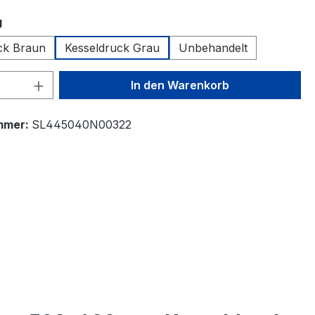
auswählen
g
ck Braun
Kesseldruck Grau
Unbehandelt
 Anzahl: Gib den gewünschten Wert ein 
In den Warenkorb
mmer:
SL445040N00322