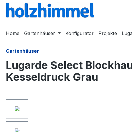
springen
Zur Hauptnavigation springen
Home
Gartenhäuser
Konfigurator
Projekte
Lug
Gartenhäuser
Lugarde Select Blockha
Kesseldruck Grau
Bildergalerie überspringen