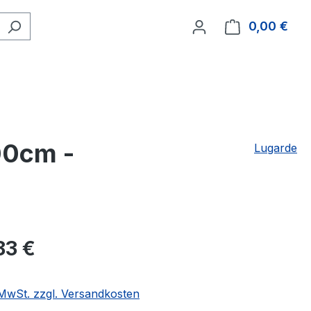
0,00 €
Ware
00cm -
Lugarde
83 €
. MwSt. zzgl. Versandkosten