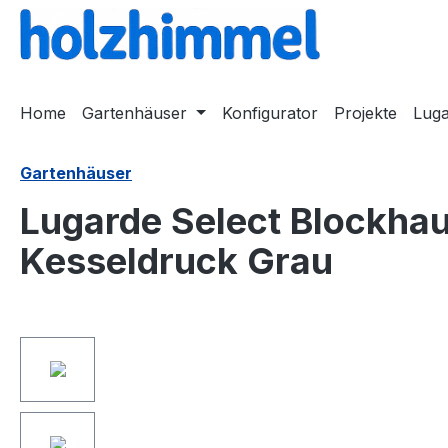
springen
Zur Hauptnavigation springen
Home
Gartenhäuser
Konfigurator
Projekte
Lug
Gartenhäuser
Lugarde Select Blockha
Kesseldruck Grau
Bildergalerie überspringen