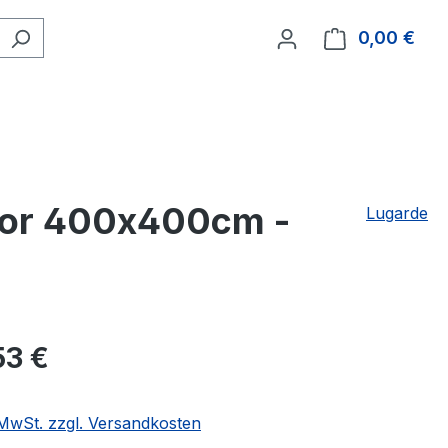
0,00 €
Ware
ntor 400x400cm -
Lugarde
53 €
. MwSt. zzgl. Versandkosten