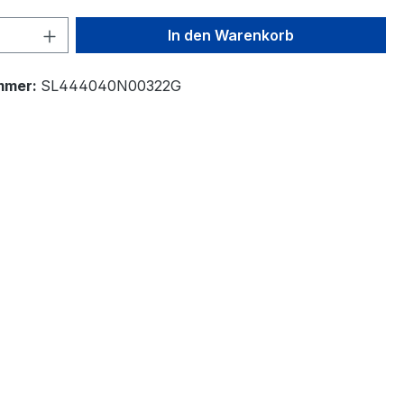
 Anzahl: Gib den gewünschten Wert ein 
In den Warenkorb
mmer:
SL444040N00322G