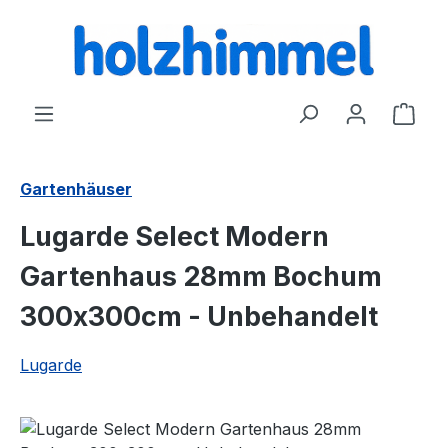
alt springen
Ware
Gartenhäuser
Lugarde Select Modern
Gartenhaus 28mm Bochum
300x300cm - Unbehandelt
Lugarde
Bildergalerie überspringen