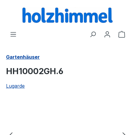
alt springen
Ware
Gartenhäuser
HH10002GH.6
Lugarde
Bildergalerie überspringen