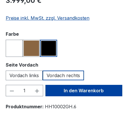
3.999,00 €
Preise inkl. MwSt. zzgl. Versandkosten
auswählen
Farbe
Weiß
Braun
Schwarz
auswählen
Seite Vordach
Vordach links
Vordach rechts
Produkt Anzahl: Gib den gewünschten We
In den Warenkorb
Produktnummer:
HH10002GH.6