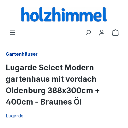
alt springen
Ware
Gartenhäuser
Lugarde Select Modern
gartenhaus mit vordach
Oldenburg 388x300cm +
400cm - Braunes Öl
Lugarde