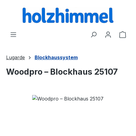
alt springen
Ware
Lugarde
Blockhaussystem
Woodpro – Blockhaus 25107
Bildergalerie überspringen