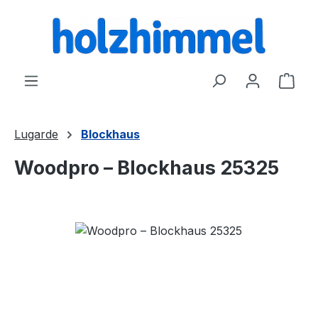
alt springen
Ware
Lugarde
Blockhaus
Woodpro – Blockhaus 25325
Bildergalerie überspringen