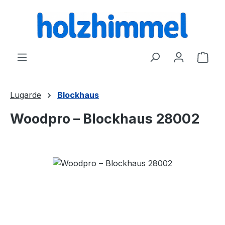
alt springen
Ware
Lugarde
Blockhaus
Woodpro – Blockhaus 28002
Bildergalerie überspringen