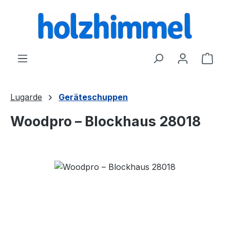
alt springen
Ware
Lugarde
Geräteschuppen
Woodpro – Blockhaus 28018
Bildergalerie überspringen