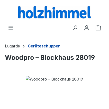
alt springen
Ware
Lugarde
Geräteschuppen
Woodpro – Blockhaus 28019
Bildergalerie überspringen