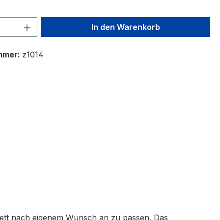
 Anzahl: Gib den gewünschten Wert ein 
In den Warenkorb
mmer:
z1014
plett nach eigenem Wunsch an zu passen. Das