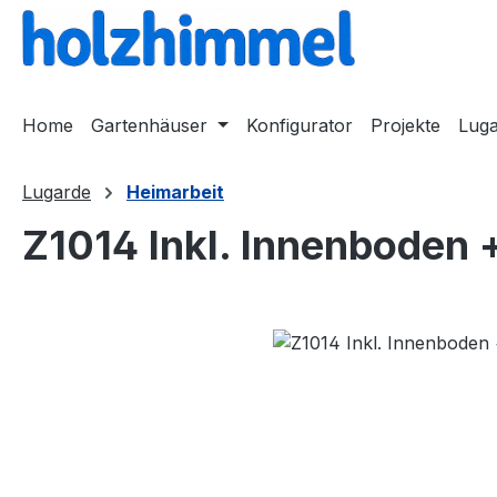
springen
Zur Hauptnavigation springen
Home
Gartenhäuser
Konfigurator
Projekte
Lug
Lugarde
Heimarbeit
Z1014 Inkl. Innenboden +
Bildergalerie überspringen